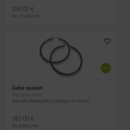
336.00
€
No
15.28
€
/mēn.
Zelta auskari
Rīga, Ieriķu iela 3
Stāvoklis Restaurēts (Garantija 24 mēneši)
187.00
€
No
8.50
€
/mēn.