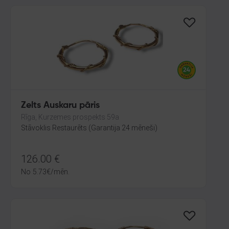
Zelts Auskaru pāris
Rīga, Kurzemes prospekts 59a
Stāvoklis Restaurēts (Garantija 24 mēneši)
126.00
€
No
5.73
€
/mēn.