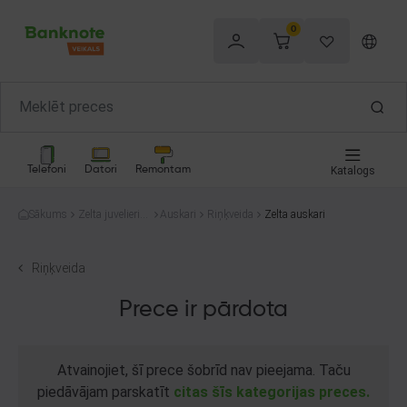
0
Telefoni
Datori
Remontam
Katalogs
Sākums
Zelta juvelierizs
Auskari
Riņķveida
Zelta auskari
trādājumi
Riņķveida
Prece ir pārdota
Atvainojiet, šī prece šobrīd nav pieejama. Taču
piedāvājam parskatīt
citas šīs kategorijas preces.