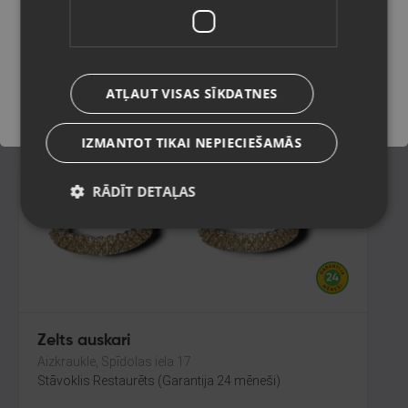
Rīga, Juglas iela 45
Stāvoklis Restaurēts (Garantija 24 mēneši)
Saglabāt
603.00
€
ATĻAUT VISAS SĪKDATNES
No
27.41
€
/mēn.
IZMANTOT TIKAI NEPIECIEŠAMĀS
RĀDĪT DETAĻAS
Zelts auskari
Aizkraukle, Spīdolas iela 17
Stāvoklis Restaurēts (Garantija 24 mēneši)