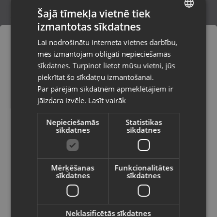
Šajā tīmekļa vietnē tiek
izmantotas sīkdatnes
LATVIAN
Zelts Auskaru pāris
Lai nodrošinātu interneta vietnes darbību,
Rīga, Merķeļa iela 7
RUSSIAN
mēs izmantojam obligāti nepieciešamās
Stāvoklis Restaurēts (Garantija 24 mēneši)
LITHUANIAN
sīkdatnes. Turpinot lietot mūsu vietni, jūs
Pasūtījumi tiks piegādāti uz
piekrītat šo sīkdatņu izmantošanai.
izvēlēto valsti
165.00
€
Par pārējām sīkdatnēm apmeklētājiem ir
No
7.50
€
/mēn.
jāizdara izvēle.
Lasīt vairāk
Vietnes saturs būs attēlots izvēlētajā
valodā
Nepieciešamās
Statistikas
sīkdatnes
sīkdatnes
Valsts
Mērķēšanas
Funkcionalitātes
sīkdatnes
sīkdatnes
Valoda
Latviešu / Latvian
Neklasificētās sīkdatnes
Zelta auskari