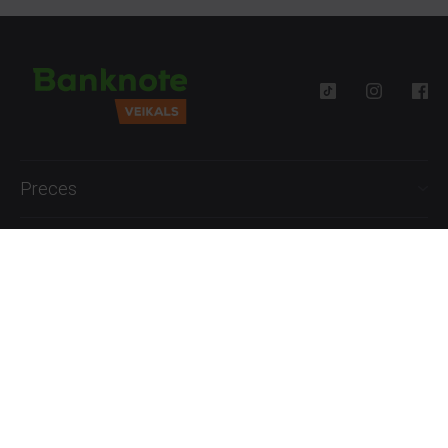
Preces
Palīdzība
Informācija
+371 27777762
P.-Pk. 09:00 - 18:00