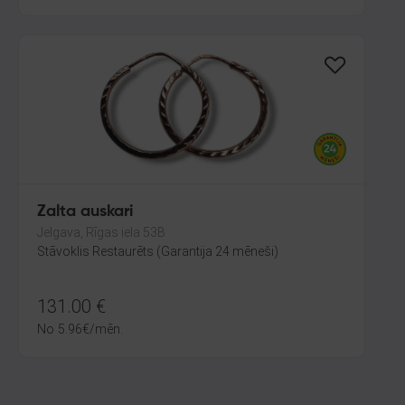
Zalta auskari
Jelgava, Rīgas iela 53B
Stāvoklis Restaurēts (Garantija 24 mēneši)
131.00
€
No
5.96
€
/mēn.