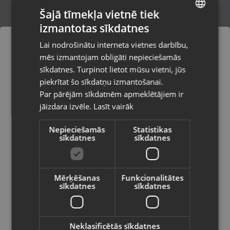
Šajā tīmekļa vietnē tiek
izmantotas sīkdatnes
LATVIAN
Genesis Thor 230
Lai nodrošinātu interneta vietnes darbību,
Rīga, Latgales iela 243
RUSSIAN
mēs izmantojam obligāti nepieciešamās
Stāvoklis Lietots (Garantija 6 mēneši)
LITHUANIAN
sīkdatnes. Turpinot lietot mūsu vietni, jūs
Pasūtījumi tiks piegādāti uz
piekrītat šo sīkdatņu izmantošanai.
izvēlēto valsti
Par pārējām sīkdatnēm apmeklētājiem ir
25.00
€
jāizdara izvēle.
Lasīt vairāk
Vietnes saturs būs attēlots izvēlētajā
valodā
Nepieciešamās
Statistikas
sīkdatnes
sīkdatnes
Valsts
Mērķēšanas
Funkcionalitātes
sīkdatnes
sīkdatnes
Valoda
Latviešu / Latvian
Neklasificētās sīkdatnes
Thermaltake Level 20 KB-LVT