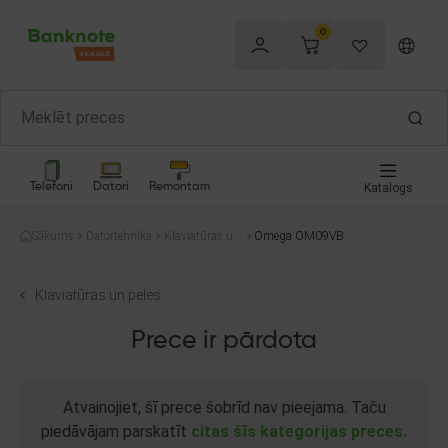
0
Telefoni
Datori
Remontam
Katalogs
Sākums
Datortehnika
Klaviatūras un
Omega OM09VB
peles
Klaviatūras un peles
Prece ir pārdota
Atvainojiet, šī prece šobrīd nav pieejama. Taču
piedāvājam parskatīt
citas šīs kategorijas preces.