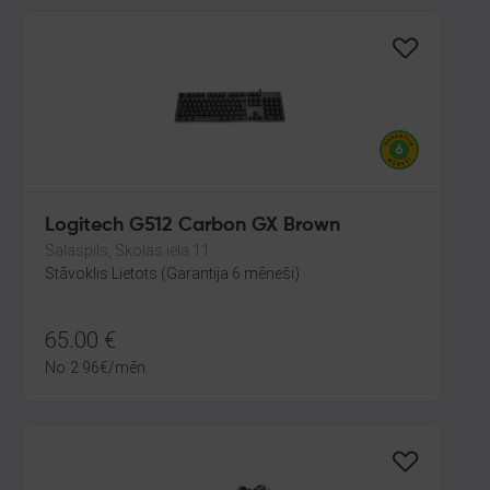
Logitech G512 Carbon GX Brown
Salaspils, Skolas iela 11
Stāvoklis Lietots (Garantija 6 mēneši)
65.00
€
No
2.96
€
/mēn.