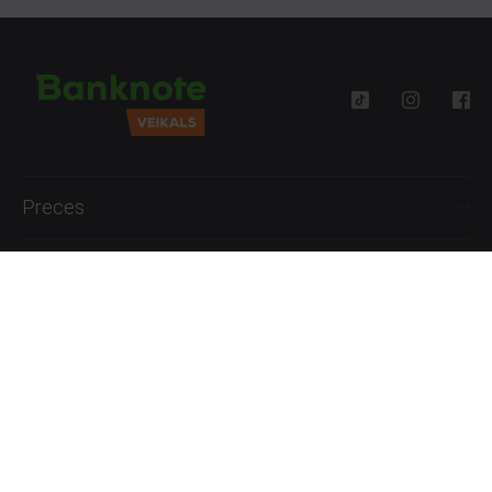
Preces
Palīdzība
Informācija
+371 27777762
P.-Pk. 09:00 - 18:00