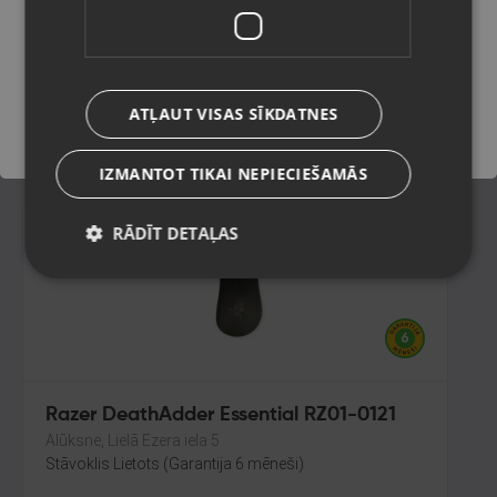
Rēzekne, Atbrīvošanas aleja 119
Stāvoklis Mazlietots (Garantija 12 mēneši)
Saglabāt
105.00
€
ATĻAUT VISAS SĪKDATNES
No
4.77
€
/mēn.
IZMANTOT TIKAI NEPIECIEŠAMĀS
RĀDĪT DETAĻAS
Razer DeathAdder Essential RZ01-0121
Alūksne, Lielā Ezera iela 5
Stāvoklis Lietots (Garantija 6 mēneši)