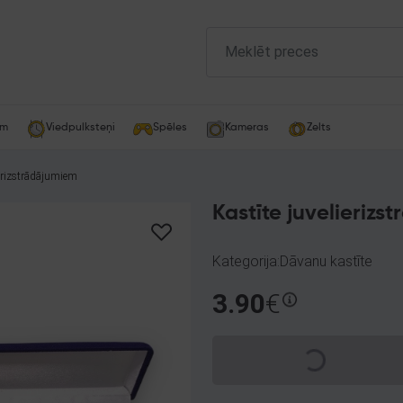
am
Viedpulksteņi
Spēles
Kameras
Zelts
ierizstrādājumiem
Kastīte juvelieriz
Kategorija:Dāvanu kastīte
3.90
€
Spinning