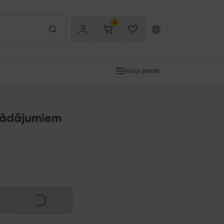
0
Visas preces
strādājumiem
Spinning