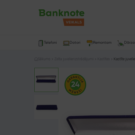
Telefoni
Datori
Remontam
Dārz
Sākums
Zelta juvelierizstrādājumi
Kastītes
Kastīte juvel