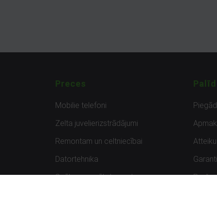
Preces
Palīd
Mobilie telefoni
Piegā
Zelta juvelierizstrādājumi
Apmak
Remontam un celtniecībai
Atteik
Datortehnika
Garanti
Spēles un spēļu konsoles
Preču 
Planšetdatori
Atsau
Sportam un atpūtai