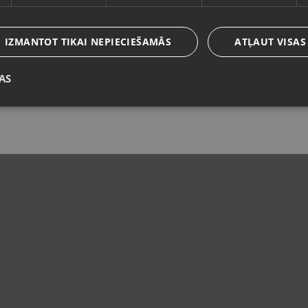
Latviešu / Latvian
IZMANTOT TIKAI NEPIECIEŠAMĀS
ATĻAUT VISAS
AS
Saglabāt