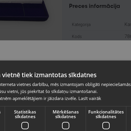
Preces informācija
Kas
Kategorija
78
Kods
Smi
Atrašanās vieta
+3
Telefona numurs:
Pasūtījumi tiks piegādāti uz izvēlēto
Jau
Stāvoklis
 vietnē tiek izmantotas sīkdatnes
valsti
nterneta vietnes darbību, mēs izmantojam obligāti nepieciešamās
-
Komplektācija
Vietnes saturs būs attēlots izvēlētajā valodā
su vietni, jūs piekrītat šo sīkdatņu izmantošanai.
tnēm apmeklētājiem ir jāizdara izvēle.
Lasīt vairāk
Valsts
Piegādes veidi
s
Statistikas
Mērķēšanas
Funkcionalitātes
sīkdatnes
sīkdatnes
sīkdatnes
Valoda