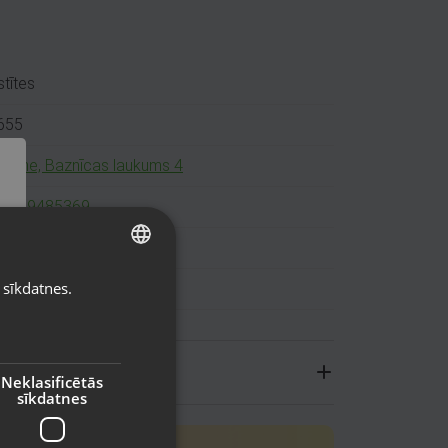
tītes
655
ltene, Baznīcas laukums 4
71 29485369
ns (Garantija 24 mēneši)
 sīkdatnes.
LATVIAN
RUSSIAN
LITHUANIAN
Neklasificētās
sīkdatnes