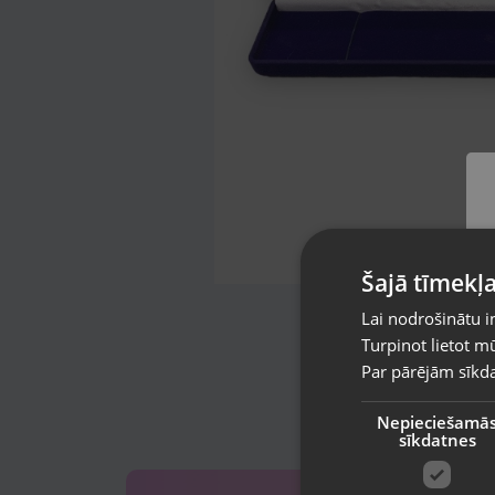
Šajā tīmekļa
Lai nodrošinātu i
Turpinot lietot mū
Par pārējām sīkda
Nepieciešamā
sīkdatnes