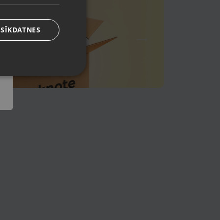
 SĪKDATNES