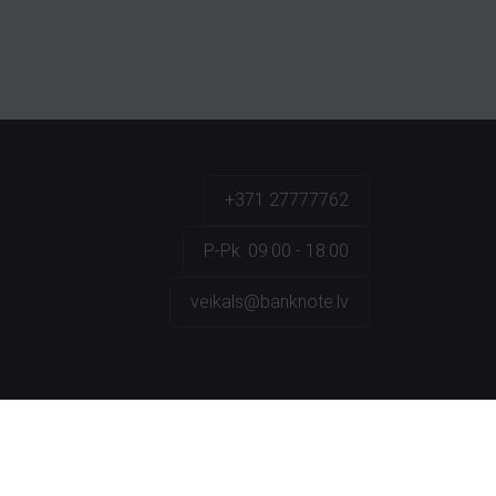
+371 27777762
P.-Pk. 09:00 - 18:00
veikals@banknote.lv
a
na