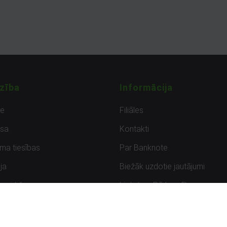
zība
Informācija
de
Filiāles
sa
Kontakti
uma tiesības
Par Banknote
ja
Biežāk uzdotie jautājumi
uzpirkšana
Lietots – Pārbaudīts
ksmes
Noteikumi un privātuma politik
Atbildīga ievainojamību ziņoša