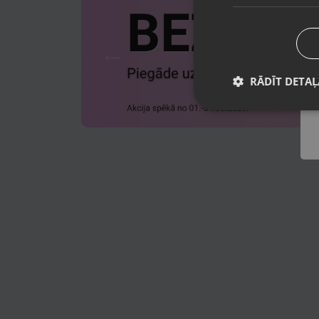
RĀDĪT DETAĻ