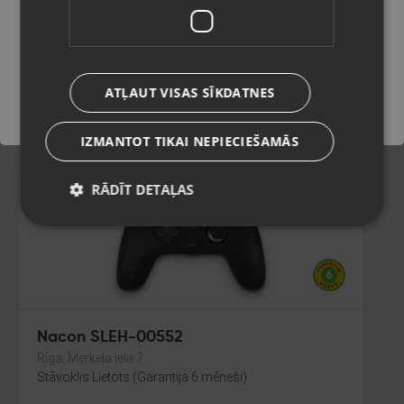
Tukums, Elizabetes iela 6
Stāvoklis Jauns (Garantija 24 mēneši)
Saglabāt
149.00
€
ATĻAUT VISAS SĪKDATNES
No
6.77
€
/mēn.
IZMANTOT TIKAI NEPIECIEŠAMĀS
RĀDĪT DETAĻAS
Nacon SLEH-00552
Rīga, Merķeļa iela 7
Stāvoklis Lietots (Garantija 6 mēneši)