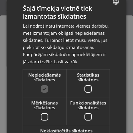
Šajā tīmekļa vietnē tiek
izmantotas sīkdatnes
LATVIAN
Microsoft Xbox Elite Series 2
Lai nodrošinātu interneta vietnes darbību,
Rīga, Dzirciema iela 84a
RUSSIAN
mēs izmantojam obligāti nepieciešamās
Stāvoklis Mazlietots (Garantija 12 mēneši)
LITHUANIAN
sīkdatnes. Turpinot lietot mūsu vietni, jūs
Pasūtījumi tiks piegādāti uz
piekrītat šo sīkdatņu izmantošanai.
izvēlēto valsti
80.00
€
Par pārējām sīkdatnēm apmeklētājiem ir
No
3.64
€
/mēn.
jāizdara izvēle.
Lasīt vairāk
Vietnes saturs būs attēlots izvēlētajā
valodā
Nepieciešamās
Statistikas
sīkdatnes
sīkdatnes
Valsts
Mērķēšanas
Funkcionalitātes
sīkdatnes
sīkdatnes
Valoda
Latviešu / Latvian
Neklasificētās sīkdatnes
Razer Raiju V3 PRO