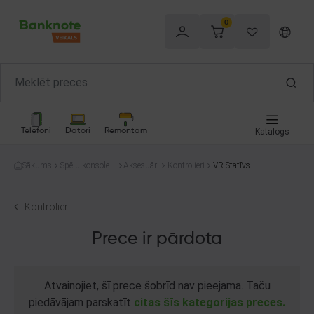
0
Telefoni
Datori
Remontam
Katalogs
Sākums
Spēļu konsoles
Aksesuāri
Kontrolieri
VR Statīvs
un spēles
Kontrolieri
Prece ir pārdota
Atvainojiet, šī prece šobrīd nav pieejama. Taču
piedāvājam parskatīt
citas šīs kategorijas preces.