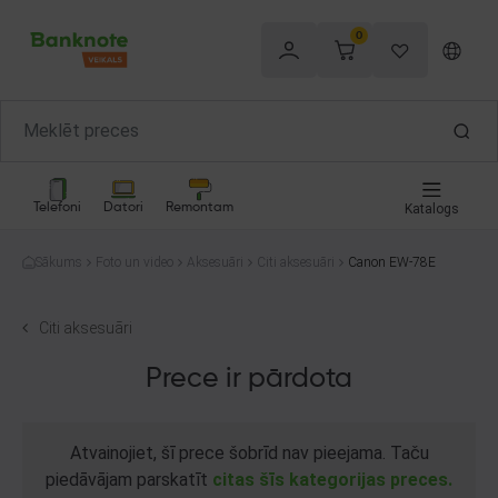
0
Telefoni
Datori
Remontam
Katalogs
Sākums
Foto un video
Aksesuāri
Citi aksesuāri
Canon EW-78E
Citi aksesuāri
Prece ir pārdota
Atvainojiet, šī prece šobrīd nav pieejama. Taču
piedāvājam parskatīt
citas šīs kategorijas preces.