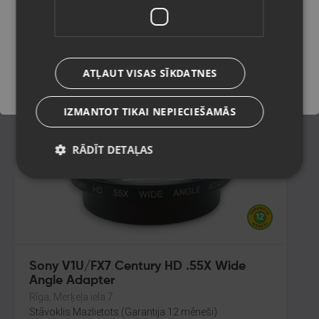
Rīga, Jūrmalas gatve 30
Stāvoklis Mazlietots (Garantija 12 mēneši)
Saglabāt
ATĻAUT VISAS SĪKDATNES
22.00
€
IZMANTOT TIKAI NEPIECIEŠAMĀS
RĀDĪT DETAĻAS
Sony V1U/FX7 Century HD .55X Wide
Angle Adapter
Rīga, Merķeļa iela 7
Stāvoklis Mazlietots (Garantija 12 mēneši)