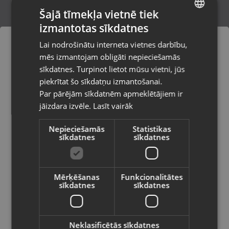
Šajā tīmekļa vietnē tiek
izmantotas sīkdatnes
LATVIAN
DJI Thumb Controller TC1
Lai nodrošinātu interneta vietnes darbību,
Rīga, Jūrmalas gatve 30
RUSSIAN
mēs izmantojam obligāti nepieciešamās
Stāvoklis Ilgstoši lietots (Garantija 14 dienas)
LITHUANIAN
sīkdatnes. Turpinot lietot mūsu vietni, jūs
Pasūtījumi tiks piegādāti uz
piekrītat šo sīkdatņu izmantošanai.
izvēlēto valsti
Par pārējām sīkdatnēm apmeklētājiem ir
22.00
€
jāizdara izvēle.
Lasīt vairāk
Vietnes saturs būs attēlots izvēlētajā
valodā
Nepieciešamās
Statistikas
sīkdatnes
sīkdatnes
Valsts
Mērķēšanas
Funkcionalitātes
sīkdatnes
sīkdatnes
Valoda
Latviešu / Latvian
Neklasificētās sīkdatnes
Yongnuo YN622C-TX