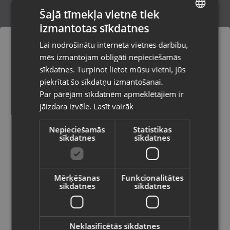
Šajā tīmekļa vietnē tiek
izmantotas sīkdatnes
LATVIAN
TCL 11 FE LTE 128GB
Lai nodrošinātu interneta vietnes darbību,
Liepāja, Tirgoņu iela 25
RUSSIAN
mēs izmantojam obligāti nepieciešamās
Stāvoklis Lietots (Garantija 6 mēneši)
LITHUANIAN
sīkdatnes. Turpinot lietot mūsu vietni, jūs
Pasūtījumi tiks piegādāti uz
piekrītat šo sīkdatņu izmantošanai.
izvēlēto valsti
85.00
€
Par pārējām sīkdatnēm apmeklētājiem ir
No
3.86
€
/mēn.
jāizdara izvēle.
Lasīt vairāk
Vietnes saturs būs attēlots izvēlētajā
valodā
Nepieciešamās
Statistikas
sīkdatnes
sīkdatnes
Valsts
Mērķēšanas
Funkcionalitātes
sīkdatnes
sīkdatnes
Valoda
Latviešu / Latvian
Neklasificētās sīkdatnes
Blackview Tab 6 32GB