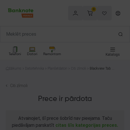
0
Telefoni
Datori
Remontam
Katalogs
Sākums
Datortehnika
Planšetdatori
Citi zīmoli
Blackview Tab 7
32GB
Citi zīmoli
Prece ir pārdota
Atvainojiet, šī prece šobrīd nav pieejama. Taču
piedāvājam parskatīt
citas šīs kategorijas preces.