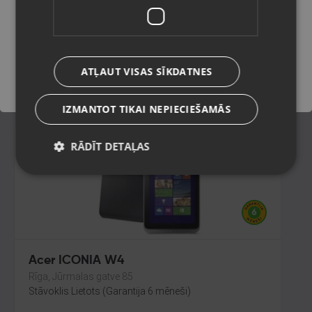
Rīga, Aleksandra Čaka iela 70
Stāvoklis Mazlietots (Garantija 12 mēneši)
Saglabāt
60.00
€
ATĻAUT VISAS SĪKDATNES
No
2.73
€
/mēn.
IZMANTOT TIKAI NEPIECIEŠAMĀS
RĀDĪT DETAĻAS
Acer ICONIA W4
Rīga, Jūrmalas gatve 85
Stāvoklis Lietots (Garantija 6 mēneši)