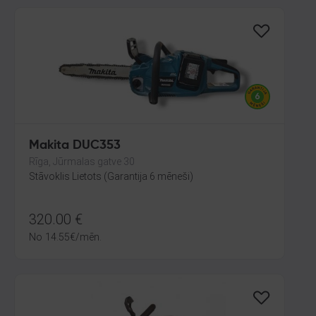
Makita DUC353
Rīga, Jūrmalas gatve 30
Stāvoklis Lietots (Garantija 6 mēneši)
320.00
€
No
14.55
€
/mēn.