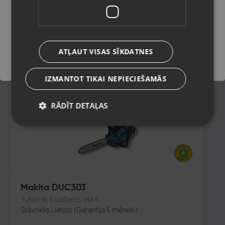
Rīga, Latgales iela 250 k-3
Stāvoklis Lietots (Garantija 6 mēneši)
Saglabāt
ATĻAUT VISAS SĪKDATNES
45.00
€
IZMANTOT TIKAI NEPIECIEŠAMĀS
RĀDĪT DETAĻAS
Makita DUC303
Tukums, Elizabetes iela 6
Stāvoklis Lietots (Garantija 6 mēneši)