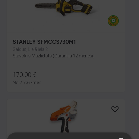
STANLEY SFMCCS730M1
Saldus, Lielā iela 2
Stāvoklis Mazlietots (Garantija 12 mēneši)
170.00
€
No
7.73
€
/mēn.