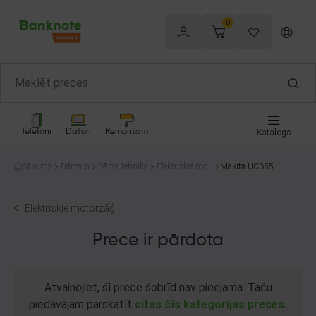
0
Telefoni
Datori
Remontam
Katalogs
Sākums
Dārzam
Dārza tehnika
Elektriskie mot
Makita UC3551
orzāģi
A
Elektriskie motorzāģi
Prece ir pārdota
Atvainojiet, šī prece šobrīd nav pieejama. Taču
piedāvājam parskatīt
citas šīs kategorijas preces.