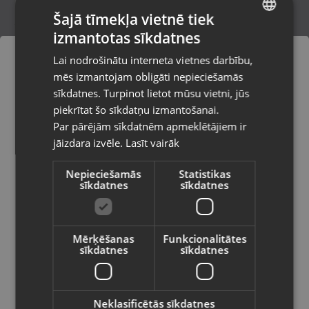
Šajā tīmekļa vietnē tiek
izmantotas sīkdatnes
LATVIAN
Stihl GTA 26
Lai nodrošinātu interneta vietnes darbību,
Rīga, Dzirnavu iela 119 - 58
RUSSIAN
mēs izmantojam obligāti nepieciešamās
Stāvoklis Lietots (Garantija 6 mēneši)
LITHUANIAN
sīkdatnes. Turpinot lietot mūsu vietni, jūs
Pasūtījumi tiks piegādāti uz
piekrītat šo sīkdatņu izmantošanai.
izvēlēto valsti
150.00
€
Par pārējām sīkdatnēm apmeklētājiem ir
No
6.82
€
/mēn.
jāizdara izvēle.
Lasīt vairāk
Vietnes saturs būs attēlots izvēlētajā
valodā
Nepieciešamās
Statistikas
sīkdatnes
sīkdatnes
Valsts
Mērķēšanas
Funkcionalitātes
sīkdatnes
sīkdatnes
Valoda
Latviešu / Latvian
Neklasificētās sīkdatnes
Parkside PKS 2200 A1