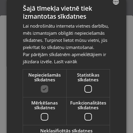
Šajā tīmekļa vietnē tiek
izmantotas sīkdatnes
LATVIAN
Canon EOS 1000D
Lai nodrošinātu interneta vietnes darbību,
Krāslava, Tirgus iela 7
RUSSIAN
mēs izmantojam obligāti nepieciešamās
Stāvoklis Lietots (Garantija 6 mēneši)
LITHUANIAN
sīkdatnes. Turpinot lietot mūsu vietni, jūs
Pasūtījumi tiks piegādāti uz
piekrītat šo sīkdatņu izmantošanai.
izvēlēto valsti
105.00
€
Par pārējām sīkdatnēm apmeklētājiem ir
No
4.77
€
/mēn.
jāizdara izvēle.
Lasīt vairāk
Vietnes saturs būs attēlots izvēlētajā
valodā
Nepieciešamās
Statistikas
sīkdatnes
sīkdatnes
Valsts
Mērķēšanas
Funkcionalitātes
sīkdatnes
sīkdatnes
Valoda
Latviešu / Latvian
Neklasificētās sīkdatnes
Nikon D80