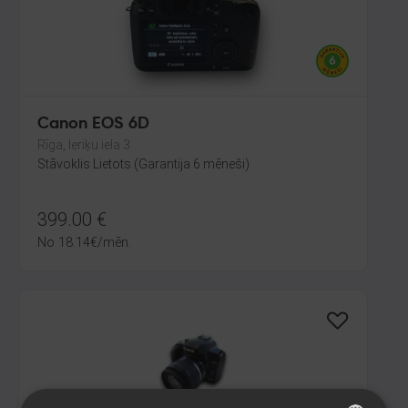
Canon EOS 6D
Rīga, Ieriķu iela 3
Stāvoklis Lietots (Garantija 6 mēneši)
399.00
€
No
18.14
€
/mēn.