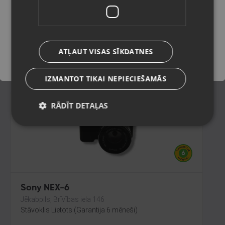
Jelgava, Pasta iela 26B
Stāvoklis Lietots (Garantija 6 mēneši)
Saglabāt
109.00
€
ATĻAUT VISAS SĪKDATNES
No
4.96
€
/mēn.
IZMANTOT TIKAI NEPIECIEŠAMĀS
RĀDĪT DETAĻAS
Sony NEX-6
Jēkabpils, Brīvības iela 146
Stāvoklis Lietots (Garantija 6 mēneši)