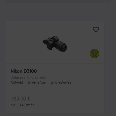
Nikon D3100
Salaspils, Skolas iela 11
Stāvoklis Lietots (Garantija 6 mēneši)
135.00
€
No
6.14
€
/mēn.