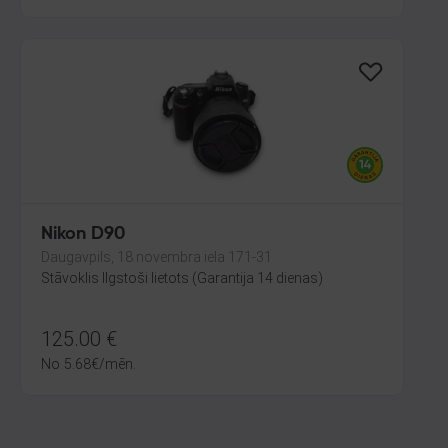
Nikon D90
Daugavpils, 18.novembra iela 171-31
Stāvoklis Ilgstoši lietots (Garantija 14 dienas)
125.00
€
No
5.68
€
/mēn.