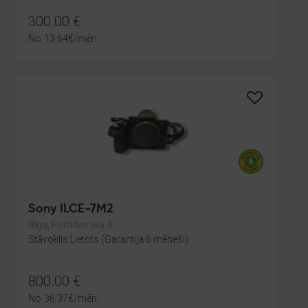
300.00
€
No
13.64
€
/mēn.
Sony ILCE-7M2
Rīga, Parādes iela 4
Stāvoklis Lietots (Garantija 6 mēneši)
800.00
€
No
36.37
€
/mēn.