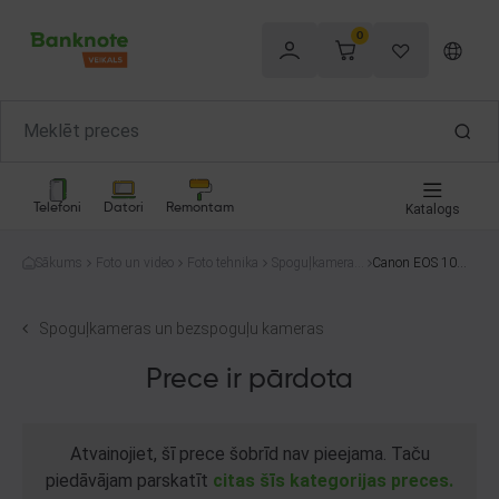
0
Telefoni
Datori
Remontam
Katalogs
Sākums
Foto un video
Foto tehnika
Spoguļkameras
Canon EOS 1000
un bezspoguļu
D
kameras
Spoguļkameras un bezspoguļu kameras
Prece ir pārdota
Atvainojiet, šī prece šobrīd nav pieejama. Taču
piedāvājam parskatīt
citas šīs kategorijas preces.