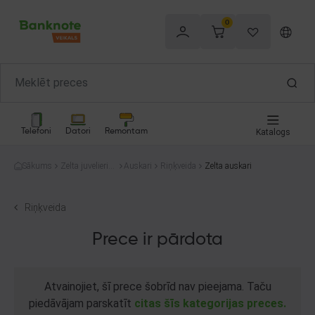
0
Telefoni
Datori
Remontam
Katalogs
Sākums
Zelta juvelierizs
Auskari
Riņķveida
Zelta auskari
trādājumi
Riņķveida
Prece ir pārdota
Atvainojiet, šī prece šobrīd nav pieejama. Taču
piedāvājam parskatīt
citas šīs kategorijas preces.