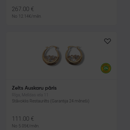
267.00
€
No
12.14
€
/mēn.
Zelts Auskaru pāris
Rīga, Melīdas iela 11
Stāvoklis Restaurēts (Garantija 24 mēneši)
111.00
€
No
5.05
€
/mēn.