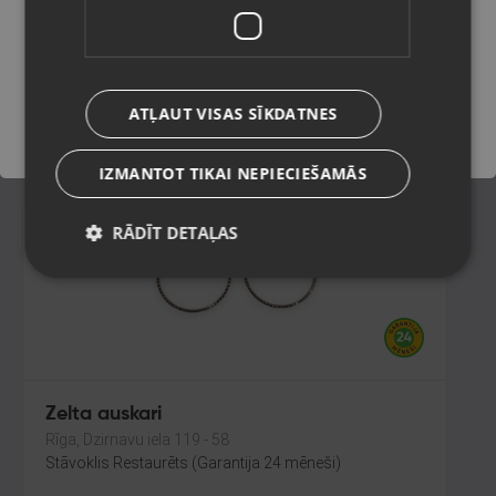
Rīga, Katoļu iela 7
Stāvoklis Restaurēts (Garantija 24 mēneši)
Saglabāt
190.00
€
ATĻAUT VISAS SĪKDATNES
No
8.64
€
/mēn.
IZMANTOT TIKAI NEPIECIEŠAMĀS
RĀDĪT DETAĻAS
Zelta auskari
Rīga, Dzirnavu iela 119 - 58
Stāvoklis Restaurēts (Garantija 24 mēneši)