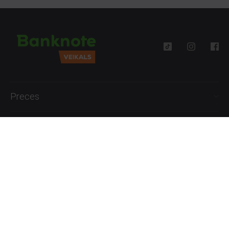
Preces
Palīdzība
Informācija
+371 27777762
P.-Pk. 09:00 - 18:00