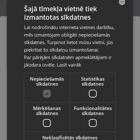
Šajā tīmekļa vietnē tiek
izmantotas sīkdatnes
LATVIAN
Zelta auskari
Lai nodrošinātu interneta vietnes darbību,
Rīga, Prūšu iela 21
RUSSIAN
mēs izmantojam obligāti nepieciešamās
Stāvoklis Restaurēts (Garantija 24 mēneši)
LITHUANIAN
sīkdatnes. Turpinot lietot mūsu vietni, jūs
Pasūtījumi tiks piegādāti uz
piekrītat šo sīkdatņu izmantošanai.
izvēlēto valsti
252.00
€
Par pārējām sīkdatnēm apmeklētājiem ir
No
11.46
€
/mēn.
jāizdara izvēle.
Lasīt vairāk
Vietnes saturs būs attēlots izvēlētajā
valodā
Nepieciešamās
Statistikas
sīkdatnes
sīkdatnes
Valsts
Mērķēšanas
Funkcionalitātes
sīkdatnes
sīkdatnes
Valoda
Latviešu / Latvian
Neklasificētās sīkdatnes
Zelta auskari