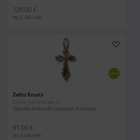
126.00
€
No
5.73
€
/mēn.
Zelta Krusts
Dobele, Baznīcas iela 4a
Stāvoklis Restaurēts (Garantija 24 mēneši)
91.00
€
No
4.14
€
/mēn.