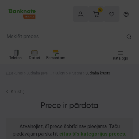
0
Telefoni
Datori
Remontam
Katalogs
Sākums
Sudraba juvelier
Kuloni
Krustiņi
Sudraba krusts
izstrādājumi
Krustiņi
Prece ir pārdota
Atvainojiet, šī prece šobrīd nav pieejama. Taču
piedāvājam parskatīt
citas šīs kategorijas preces.