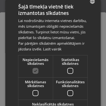
Šajā tīmekļa vietnē tiek
izmantotas sīkdatnes
LATVIAN
Sudrabs Krusts
Lai nodrošinātu interneta vietnes darbību,
Valmiera, Rīgas iela 23
RUSSIAN
mēs izmantojam obligāti nepieciešamās
Stāvoklis Restaurēts (Garantija 24 mēneši)
LITHUANIAN
sīkdatnes. Turpinot lietot mūsu vietni, jūs
Pasūtījumi tiks piegādāti uz
piekrītat šo sīkdatņu izmantošanai.
izvēlēto valsti
Par pārējām sīkdatnēm apmeklētājiem ir
32.00
€
jāizdara izvēle.
Lasīt vairāk
Vietnes saturs būs attēlots izvēlētajā
valodā
Nepieciešamās
Statistikas
sīkdatnes
sīkdatnes
Valsts
Mērķēšanas
Funkcionalitātes
sīkdatnes
sīkdatnes
Valoda
Latviešu / Latvian
Neklasificētās sīkdatnes
Zelta krusts