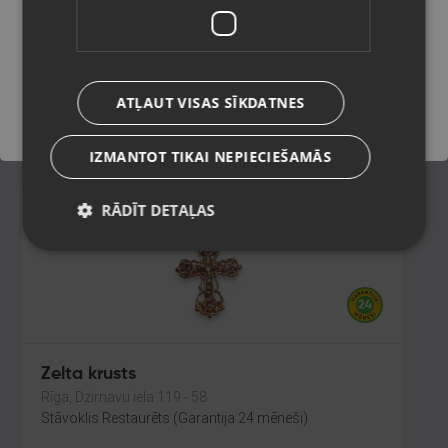
Cēsis,Raunas iela 13
Stāvoklis Restaurēts (Garantija 24 mēneši)
Saglabāt
489.00
€
ATĻAUT VISAS SĪKDATNES
No
22.23
€
/mēn.
IZMANTOT TIKAI NEPIECIEŠAMĀS
RĀDĪT DETAĻAS
Zelta krusts
Rīga, Dzirnavu iela 119 - 58
Stāvoklis Restaurēts (Garantija 24 mēneši)