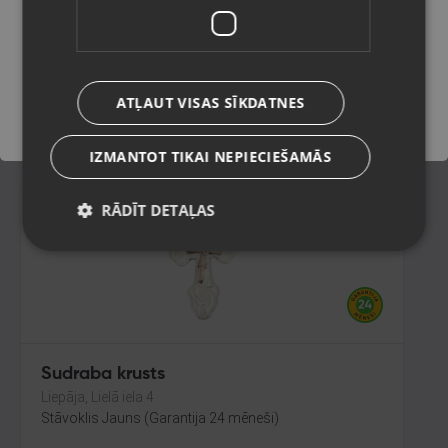
Valmiera, Rīgas iela 23
Stāvoklis Restaurēts (Garantija 24 mēneši)
Saglabāt
ATĻAUT VISAS SĪKDATNES
22.00
€
IZMANTOT TIKAI NEPIECIEŠAMĀS
RĀDĪT DETAĻAS
Sudraba krusts
Liepāja, Lielā iela 4
Stāvoklis Jauns (Garantija 24 mēneši)