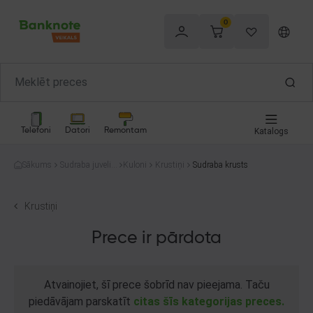
0
Telefoni
Datori
Remontam
Katalogs
Sākums
Sudraba juvelier
Kuloni
Krustiņi
Sudraba krusts
izstrādājumi
Krustiņi
Prece ir pārdota
Atvainojiet, šī prece šobrīd nav pieejama. Taču
piedāvājam parskatīt
citas šīs kategorijas preces.