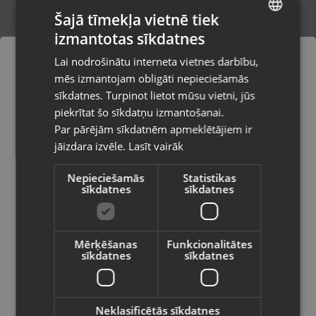
Šajā tīmekļa vietnē tiek
izmantotas sīkdatnes
LATVIAN
Sudraba krusts
Lai nodrošinātu interneta vietnes darbību,
Liepāja, Lielā iela 4
RUSSIAN
mēs izmantojam obligāti nepieciešamās
Stāvoklis Jauns (Garantija 24 mēneši)
LITHUANIAN
sīkdatnes. Turpinot lietot mūsu vietni, jūs
Pasūtījumi tiks piegādāti uz
piekrītat šo sīkdatņu izmantošanai.
izvēlēto valsti
Par pārējām sīkdatnēm apmeklētājiem ir
15.00
€
jāizdara izvēle.
Lasīt vairāk
Vietnes saturs būs attēlots izvēlētajā
valodā
Nepieciešamās
Statistikas
sīkdatnes
sīkdatnes
Valsts
Mērķēšanas
Funkcionalitātes
sīkdatnes
sīkdatnes
Valoda
Latviešu / Latvian
Neklasificētās sīkdatnes
Sudrabs Kulons