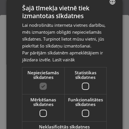
Šajā tīmekļa vietnē tiek
izmantotas sīkdatnes
LATVIAN
Kārbiņa Juvelierizstrādājumiem
Lai nodrošinātu interneta vietnes darbību,
Valka, Raiņa iela 12 k-601
RUSSIAN
mēs izmantojam obligāti nepieciešamās
Stāvoklis Jauns (Garantija 24 mēneši)
LITHUANIAN
sīkdatnes. Turpinot lietot mūsu vietni, jūs
Pasūtījumi tiks piegādāti uz
piekrītat šo sīkdatņu izmantošanai.
izvēlēto valsti
Par pārējām sīkdatnēm apmeklētājiem ir
2.00
€
jāizdara izvēle.
Lasīt vairāk
Vietnes saturs būs attēlots izvēlētajā
valodā
Nepieciešamās
Statistikas
sīkdatnes
sīkdatnes
Valsts
Mērķēšanas
Funkcionalitātes
sīkdatnes
sīkdatnes
Valoda
Latviešu / Latvian
Neklasificētās sīkdatnes
Kārbiņa