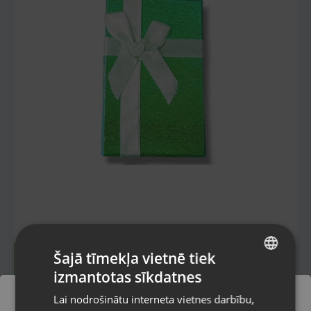
Šajā tīmekļa vietnē tiek
izmantotas sīkdatnes
LATVIAN
Lai nodrošinātu interneta vietnes darbību,
RUSSIAN