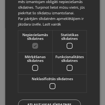
mēs izmantojam obligāti nepieciešamās
Kategorija:Dāvanu kastīte
LITHUANIAN
sīkdatnes. Turpinot lietot mūsu vietni, jūs
Izmērs(cm): 4.5x8x3
Pasūtījumi tiks piegādāti uz
piekrītat šo sīkdatņu izmantošanai.
izvēlēto valsti
1.90
€
Par pārējām sīkdatnēm apmeklētājiem ir
jāizdara izvēle.
Lasīt vairāk
Vietnes saturs būs attēlots izvēlētajā
valodā
Preces informācija
Nepieciešamās
Statistikas
sīkdatnes
sīkdatnes
Valsts
Kastītes
Kategorija
Mērķēšanas
Funkcionalitātes
151118
Kods
sīkdatnes
sīkdatnes
Valoda
Liepāja, Lielā iela 4
Atrašanās vieta
Latviešu / Latvian
+371 25449945
Telefona numurs:
Neklasificētās sīkdatnes
Jauns (Garantija 24 mēneši)
Stāvoklis
Saglabāt
.
Komplektācija
ATĻAUT VISAS SĪKDATNES