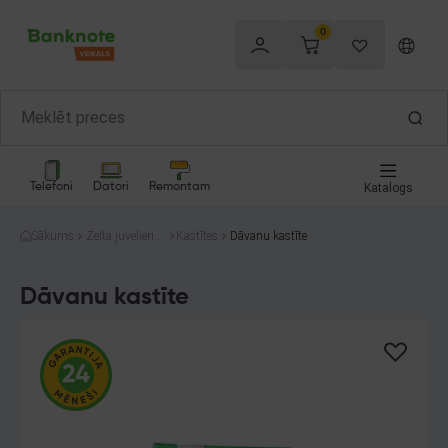
0
Telefoni
Datori
Remontam
Katalogs
Sākums
Zelta juvelierizs
Kastītes
Dāvanu kastīte
trādājumi
Dāvanu kastīte