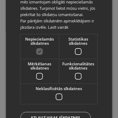
mēs izmantojam obligāti nepieciešamās
Kategorija: Dāvanu kastīte
LITHUANIAN
sīkdatnes. Turpinot lietot mūsu vietni, jūs
Izmērs (cm): 4x4x3
Pasūtījumi tiks piegādāti uz
piekrītat šo sīkdatņu izmantošanai.
izvēlēto valsti
1.50
€
Par pārējām sīkdatnēm apmeklētājiem ir
jāizdara izvēle.
Lasīt vairāk
Vietnes saturs būs attēlots izvēlētajā
valodā
Preces informācija
Nepieciešamās
Statistikas
sīkdatnes
sīkdatnes
Valsts
Kastītes
Kategorija
Mērķēšanas
Funkcionalitātes
151063
Kods
sīkdatnes
sīkdatnes
Valoda
Liepāja, Lielā iela 4
Atrašanās vieta
Latviešu / Latvian
+371 25449945
Telefona numurs:
Neklasificētās sīkdatnes
Jauns (Garantija 24 mēneši)
Stāvoklis
Saglabāt
.
Komplektācija
ATĻAUT VISAS SĪKDATNES