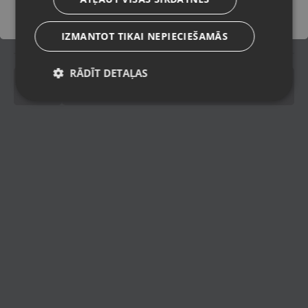
Piegādes veidi
IZMANTOT TIKAI NEPIECIEŠAMĀS
RĀDĪT DETAĻAS
pinning
Spinning