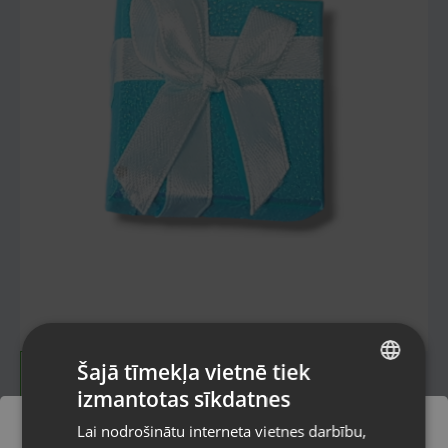
Šajā tīmekļa vietnē tiek
izmantotas sīkdatnes
LATVIAN
Lai nodrošinātu interneta vietnes darbību,
RUSSIAN