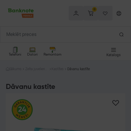
0
Telefoni
Datori
Remontam
Katalogs
Sākums
Zelta juvelierizs
Kastītes
Dāvanu kastīte
trādājumi
Dāvanu kastīte