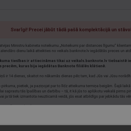
Svarīgi! Precei jābūt tādā pašā komplektācijā un stāvok
atvijas Ministru kabineta noteikumu „Noteikumi par distances līgumu” klientam 
alendāro dienu laikā atteikties no veikals.banknote.lv iegādātās preces un at
ikuma tiesības ir attiecināmas tikai uz veikals.banknote.lv tiešsaistē
precēm, kuras bija iegādātas Banknote filiālēs klātienē.
iņš ir 14 dienas, skaitot no nākamās dienas pēc tam, kad Jūs vai Jūsu norādīt
o pirkuma, pietiek, ja paziņojat par to līdz atteikuma termiņa beigām. Šajā laikā 
ai saprastu tās īpašības un darbību – tā, it kā jūs to aplūkotu veikalā pirms p
vai ja tā tiek izmantota neuzticamā veidā, jūs esat atbildīgs par jebkādu tās 
 atteikuma tiesības:
et un aizpildiet veidlapu par atteikuma tiesību izmantošanu:
vijas klientiem veidlapa atrodama šeit:
lv-atteikuma-tiesibu-veidlapa.pdf
tuvas klientiem veidlapa atrodama šeit:
lt-atsisakymo-teises-forma.pdf