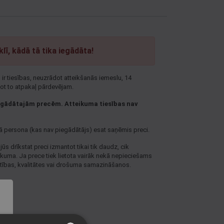
lī, kādā tā tika iegādāta!
ir tiesības, neuzrādot atteikšanās iemeslu, 14
dot to atpakaļ pārdevējam.
 iegādātajām precēm. Atteikuma tiesības nav
ā persona (kas nav piegādātājs) esat saņēmis preci.
jūs drīkstat preci izmantot tikai tik daudz, cik
irkuma. Ja prece tiek lietota vairāk nekā nepieciešams
vērtības, kvalitātes vai drošuma samazināšanos.