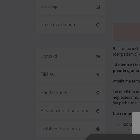
Garantija
Preču uzpirkšana
Balstoties uz L
(četrpadsmit) k
Kontakti
14 dienu atte
piemērojamas 
Filiāles
Atteikuma term
Lai atteiktos n
Par Banknote
nepieciešams, l
šai pārbaudei, 
Biežāk uzdotie jautājumi
Lai izmantotu
Izdrukāji
Lietots – Pārbaudīts
Lat
Lie