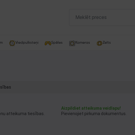
am
Viedpulksteņi
Spēles
Kameras
Zelts
esības
Aizpildiet atteikuma veidlapu!
enu atteikuma tiesības.
Pievienojiet pirkuma dokumentus.