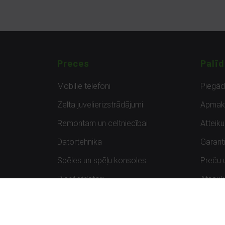
Preces
Palīd
Mobilie telefoni
Piegā
Zelta juvelierizstrādājumi
Apmak
Remontam un celtniecībai
Atteik
Datortehnika
Garanti
Spēles un spēļu konsoles
Preču 
Planšetdatori
Atsau
Sportam un atpūtai