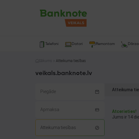
Telefoni
Datori
Remontam
Dārz
Sākums
Atteikuma tiesības
veikals.banknote.lv
Atteikuma ti
Piegāde
Apmaksa
Atcerieties!
Jums ir 14 di
Atteikuma tiesības