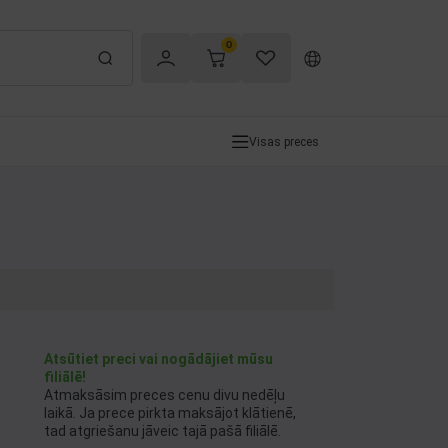
0
Visas preces
Atsūtiet preci vai nogādājiet mūsu
filiālē!
Atmaksāsim preces cenu divu nedēļu
laikā. Ja prece pirkta maksājot klātienē,
tad atgriešanu jāveic tajā pašā filiālē.