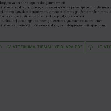
i bojājas vai tai drīz beigsies derīguma termiņš;
s ir atvēris iepakojumu precei, kuru veselības un higiēnas apsvērumu dēļ nevar 
, el.bārdas skuveklis, bārdas/matu trimmeris, el.matu griežamā mašīna, matu t
iekamās audio austiņas un citas tamlīdzīga rakstura preces);
s īpašību dēļ, pēc piegādes ir neatgriezeniski sajaukusies ar citām lietām;
s ir atvēris audioierakstu vai videoierakstu, vai datorprogrammu iepakojumu.
LV-ATTEIKUMA-TIESIBU-VEIDLAPA.PDF
LT-AT