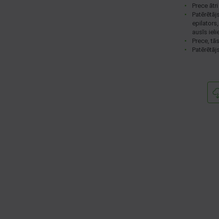
Prece ātr
Patērētāj
epilators
ausīs iel
Prece, tā
Patērētāj