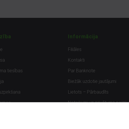
zība
Informācija
de
Filiāles
sa
Kontakti
uma tiesības
Par Banknote
ja
Biežāk uzdotie jautājumi
uzpirkšana
Lietots – Pārbaudīts
ksmes
Noteikumi un privātuma politik
Atbildīga ievainojamību ziņoša