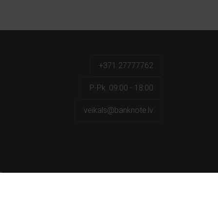
+371 27777762
P.-Pk. 09:00 - 18:00
veikals@banknote.lv
a
na