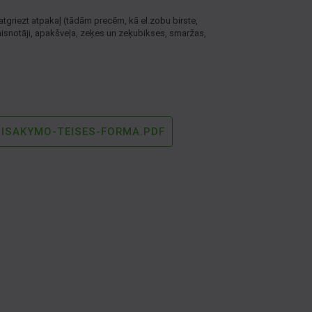
atgriezt atpakaļ (tādām precēm, kā el.zobu birste,
aisnotāji, apakšveļa, zeķes un zeķubikses, smaržas,
SISAKYMO-TEISES-FORMA.PDF