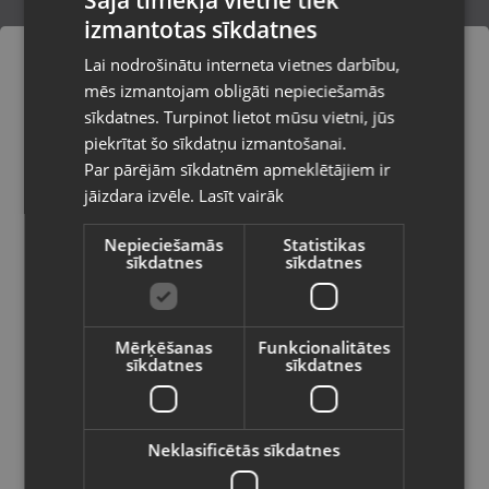
Rīga, Centrāltirgus iela 3
izmantotas sīkdatnes
LATVIAN
Rīga, Čiekurkalna 2.līnija 30
Lai nodrošinātu interneta vietnes darbību,
RUSSIAN
mēs izmantojam obligāti nepieciešamās
Rīga, Dižozolu iela 11
LITHUANIAN
sīkdatnes. Turpinot lietot mūsu vietni, jūs
Pasūtījumi tiks piegādāti uz
piekrītat šo sīkdatņu izmantošanai.
Rīga, Dzelzavas iela 53
izvēlēto valsti
Par pārējām sīkdatnēm apmeklētājiem ir
Rīga, Dzirciema iela 84a
jāizdara izvēle.
Lasīt vairāk
Vietnes saturs būs attēlots izvēlētajā
valodā
Rīga, Dzirnavu iela 119 - 58
Nepieciešamās
Statistikas
sīkdatnes
sīkdatnes
Valsts
Rīga, Gobas iela 15a
Rīga, Hipokrāta iela 19a
Mērķēšanas
Funkcionalitātes
sīkdatnes
sīkdatnes
Rīga, Ieriķu iela 3
Valoda
Rīga, Jelgavas iela 74-10
Latviešu / Latvian
Neklasificētās sīkdatnes
Rīga, Juglas iela 45