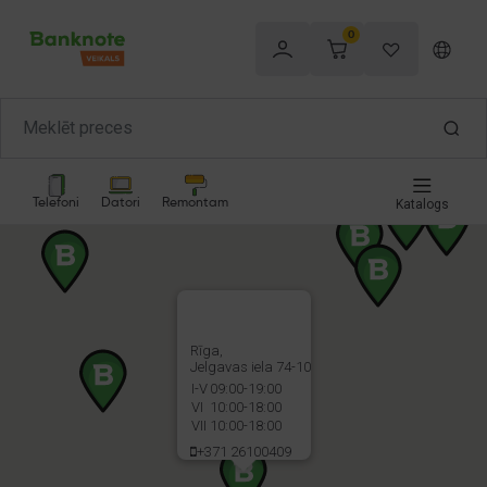
0
Telefoni
Datori
Remontam
Katalogs
Rīga,
Jelgavas iela 74-10
I-V
09:00-19:00
VI
10:00-18:00
VII
10:00-18:00
+371 26100409