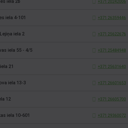
es iela 2b
+371 20242006
es iela 4-101
+371 26359446
Lejiņa iela 2
+371 25622676
as iela 55 - 4/5
+371 25484948
iela 21
+371 25631640
ova iela 13-3
+371 26601653
ela 12
+371 26605700
kas iela 10-601
+371 29360072