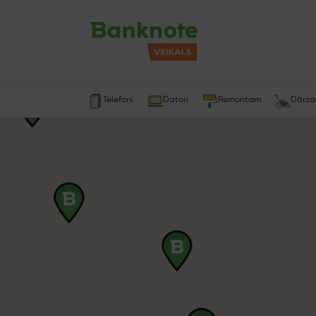
Telefoni
Datori
Remontam
Dārz