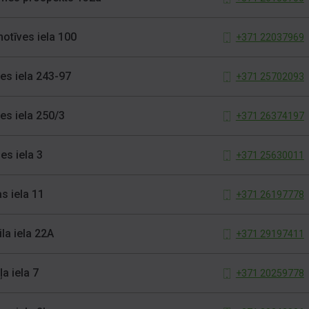
otīves iela 100
+371 22037969
les iela 243-97
+371 25702093
les iela 250/3
+371 26374197
es iela 3
+371 25630011
s iela 11
+371 26197778
la iela 22A
+371 29197411
a iela 7
+371 20259778