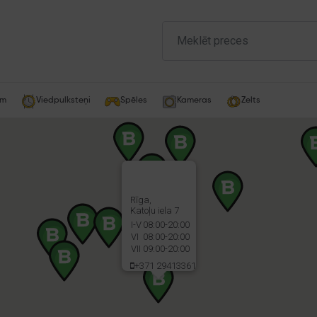
am
Viedpulksteņi
Spēles
Kameras
Zelts
Rīga,
Katoļu iela 7
I-V
08:00-20:00
VI
08:00-20:00
VII
09:00-20:00
+371 29413361