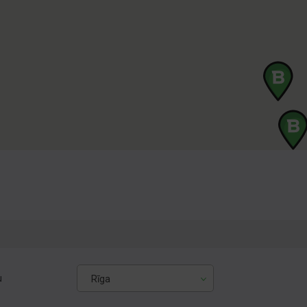
u
Rīga