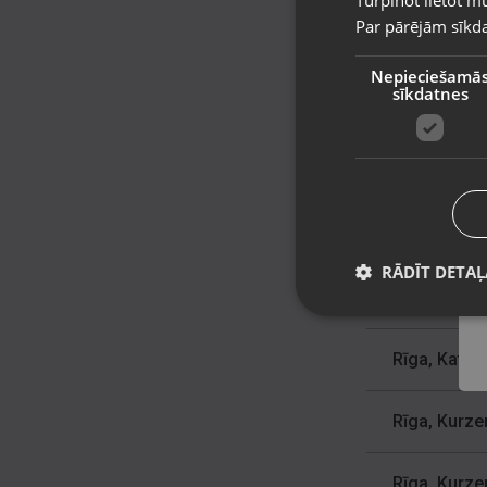
Turpinot lietot mū
Par pārējām sīkda
Rīga, Hipokr
Nepieciešamā
sīkdatnes
Rīga, Ieriķu 
Rīga, Jelga
Rīga, Juglas
RĀDĪT DETAĻ
Rīga, Jūrma
Rīga, Katoļu
Rīga, Kurz
Rīga, Kurz