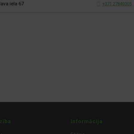
lava iela 67
+371 27840305
zība
Informācija