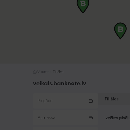
Sākums
Filiāles
veikals.banknote.lv
Filiāles
Piegāde
Apmaksa
Izvēlies pilsēt