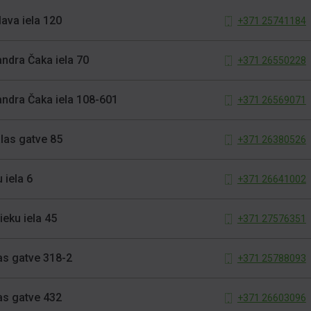
lava iela 120
+371 25741184
andra Čaka iela 70
+371 26550228
andra Čaka iela 108-601
+371 26569071
las gatve 85
+371 26380526
 iela 6
+371 26641002
ieku iela 45
+371 27576351
bas gatve 318-2
+371 25788093
bas gatve 432
+371 26603096