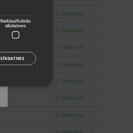
RUSSIAN
LITHUANIAN
Skatīt kartē
Neklasificētās
sīkdatnes
Skatīt kartē
Skatīt kartē
 SĪKDATNES
Skatīt kartē
Skatīt kartē
Skatīt kartē
Skatīt kartē
Skatīt kartē