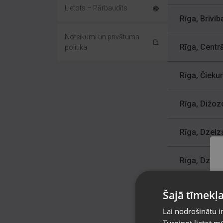
Lietots – Pārbaudīts
Rīga, Brīvīb
Noteikumi un privātuma
Rīga, Centrā
politika
Rīga, Čiekur
Rīga, Dižozo
Rīga, Dzelz
Rīga, Dzirc
Rīga, Dzirna
Šajā tīmekļa
Lai nodrošinātu i
Rīga, Gobas