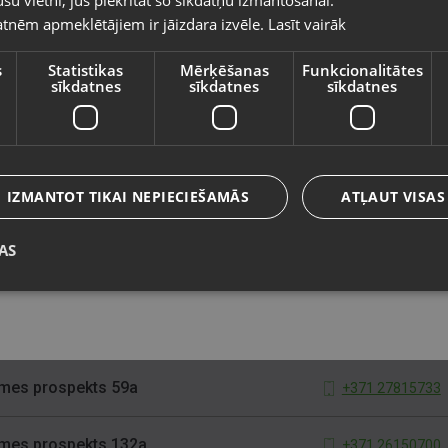
su vietni, jūs piekrītat šo sīkdatņu izmantošanai.
tnēm apmeklētājiem ir jāizdara izvēle.
Lasīt vairāk
Valsts
āta iela 19a
+371 26304675
s
Statistikas
Mērķēšanas
Funkcionalitātes
sīkdatnes
sīkdatnes
sīkdatnes
iela 3
+371 20231669
Valoda
vas iela 74-10
+371 26100409
Latviešu / Latvian
IZMANTOT TIKAI NEPIECIEŠAMĀS
ATĻAUT VISAS
 iela 45
+371 27897226
AS
Saglabāt
las gatve 30
+371 22486779
 iela 7
+371 29413361
emes prospekts 59a
+371 27815733
emes prospekts 132a
+371 26150700