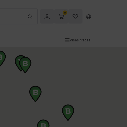
0
Visas preces