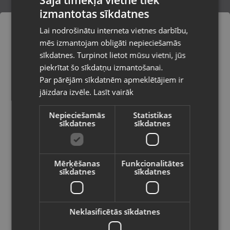
Rīga, Centrāltirgus iela 3
izmantotas sīkdatnes
LATVIAN
Rīga, Čiekurkalna 2.līnija 30
Lai nodrošinātu interneta vietnes darbību,
RUSSIAN
mēs izmantojam obligāti nepieciešamās
Rīga, Dižozolu iela 11
LITHUANIAN
sīkdatnes. Turpinot lietot mūsu vietni, jūs
Pasūtījumi tiks piegādāti uz
piekrītat šo sīkdatņu izmantošanai.
Rīga, Dzelzavas iela 53
izvēlēto valsti
Par pārējām sīkdatnēm apmeklētājiem ir
Rīga, Dzirciema iela 84a
jāizdara izvēle.
Lasīt vairāk
Vietnes saturs būs attēlots izvēlētajā
valodā
Rīga, Dzirnavu iela 119 - 58
Nepieciešamās
Statistikas
sīkdatnes
sīkdatnes
Valsts
Rīga, Gobas iela 15a
Rīga, Hipokrāta iela 19a
Mērķēšanas
Funkcionalitātes
sīkdatnes
sīkdatnes
Rīga, Ieriķu iela 3
Valoda
Rīga, Jelgavas iela 74-10
Latviešu / Latvian
Neklasificētās sīkdatnes
Rīga, Juglas iela 45