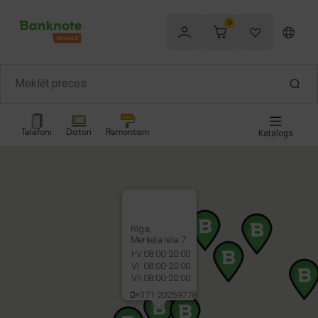
0
Telefoni
Datori
Remontam
Katalogs
Rīga,
Merķeļa iela 7
I-V
08:00-20:00
VI
08:00-20:00
VII
08:00-20:00
+371 20259778