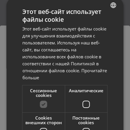
Этот веб-сайт использует
файлы cookie
LATVIAN
Этот веб-сайт использует файлы cookie
RUSSIAN
для улучшения взаимодействия с
LITHUANIAN
Sony
Husqvarna
пользователем. Используя наш веб-
сайт, вы соглашаетесь на
Заказы будут доставлены в
использование всех файлов cookie в
выбранную страну
соответствии с нашей Политикой в ​​
отношении файлов cookie.
Прочитайте
Содержание сайта будет
больше
отображаться на выбранном языке
Makita
Canon
Сессионные
Аналитические
Страна
cookies
Cookies
Постоянные
Язык
внешних сторон
cookies