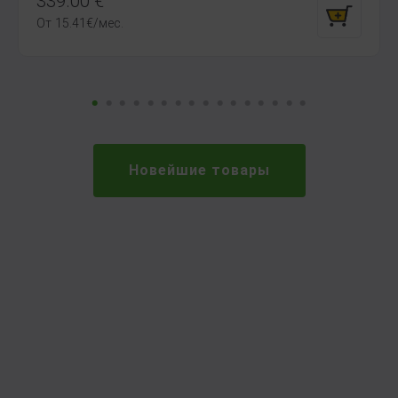
339.00
€
От
15.41
€
/мес.
Новейшие товары