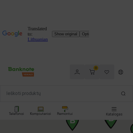
0
Telefonai
Kompiuteriai
Remontui
Katalogas