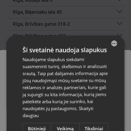
Rīga, Audēju iela 6
Rīga, Biķernieku iela 45
Rīga, Brīvības gatve 318-2
Rīga, Brīvības gatve 432
Rīga, Brīvības iela 90
Ši svetainė naudoja slapukus
Naudojame slapukus siekdami
LATVIAN
Rīga, Centrāltirgus iela 3
suasmeninti turinį, skelbimus ir analizuoti
RUSSIAN
Rīga, Čiekurkalna 2.līnija 30
srautą. Taip pat dalijamės informacija apie
Užsakymai bus pristatyti į
LITHUANIAN
jūsų naudojimąsi mūsų svetaine su mūsų
pasirinktą šalį
Rīga, Dižozolu iela 11
reklamos ir analizės partneriais, kurie gali
ją sujungti su kita informacija, kurią jiems
Rīga, Dzelzavas iela 53
Svetainės turinys bus rodomas jūsų
pateikėte arba kurią jie surinko, kai
pasirinkta kalba
Rīga, Dzirciema iela 84a
naudojatės jų paslaugomis.
Skaityti
daugiau
Šalis
Rīga, Dzirnavu iela 119 - 58
Būtinieji
Veikimą
Tiksliniai