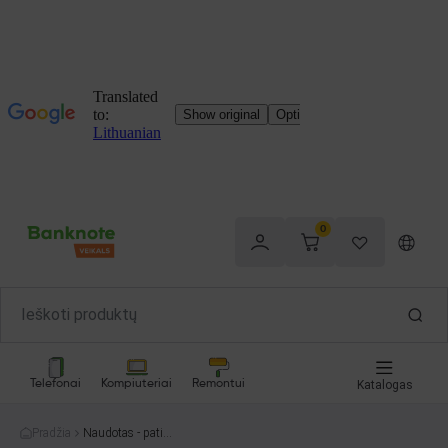
0
Telefonai
Kompiuteriai
Remontui
Katalogas
Pradžia
Naudotas - patikr