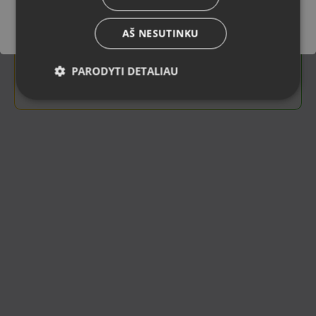
Visi Banknote parduodami daiktai yra profesionaliai
tikrinami – tiek techninė, tiek vizualinė būklė, taip pat
ankstesnis savininkas, kad galėtumėte būti tikri dėl
AŠ NESUTINKU
saugios ir patikimos prekės.
Prekes galite įsigyti ar atiduoti
Banknote filialuose
PARODYTI DETALIAU
visoje Latvijoje
, taip pat
patogiai
internetu
:
veikals.banknote.lv